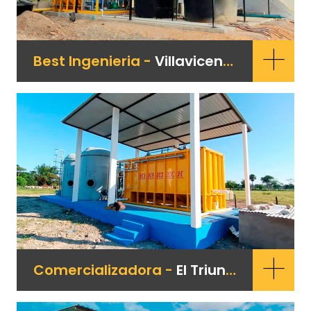
+
Best Ingenieria -
Villavicencio
+
Comercializadora -
El Triunfo