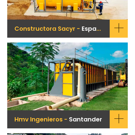
+
Constructora Sacyr -
España
+
Hmv Ingenieros -
Santander