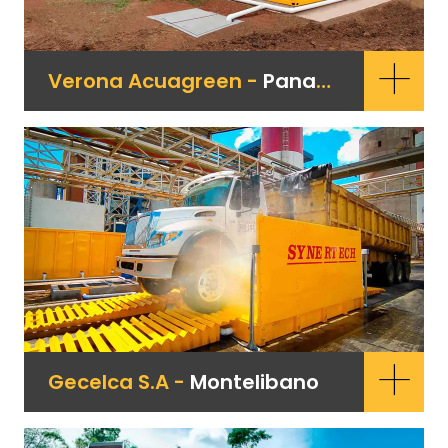
+
Verona Acuagreen -
Panamá
+
Gecelca S.A -
Montelibano