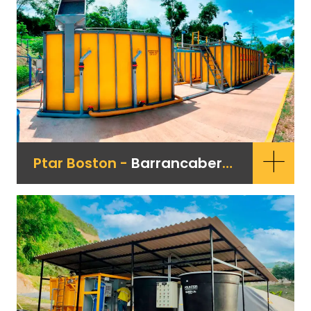
+
Ptar Boston -
Barrancabermeja