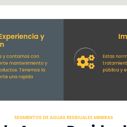
Experiencia y
Im
ón
es y contamos con
Estas norm
certe mantenimiento y
tratamiento
roductos. Tenemos la
pública y 
rte una rapida
SEGMENTOS DE AGUAS RESIDUALES MINERAS