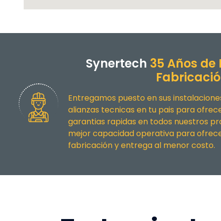
Synertech
35 Años de 
Fabricaci
Entregamos puesto en sus instalacion
alianzas tecnicas en tu pais para ofre
garantias rapidas en todos nuestros p
mejor capacidad operativa para ofrece
fabricación y entrega al menor costo.