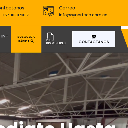
ntáctanos
Correo
info@synertech.com.co
+57 3013179017
UV
BUSQUEDA
RÁPIDA
CONTÁCTANOS
BROCHURES