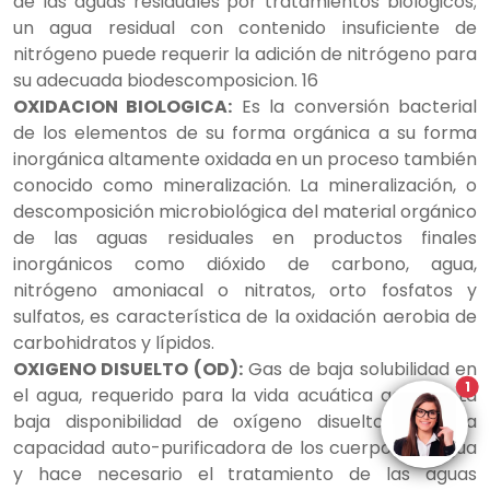
de las aguas residuales por tratamientos biológicos;
un agua residual con contenido insuficiente de
nitrógeno puede requerir la adición de nitrógeno para
su adecuada biodescomposicion. 16
OXIDACION BIOLOGICA:
Es la conversión bacterial
de los elementos de su forma orgánica a su forma
inorgánica altamente oxidada en un proceso también
conocido como mineralización. La mineralización, o
descomposición microbiológica del material orgánico
de las aguas residuales en productos finales
inorgánicos como dióxido de carbono, agua,
nitrógeno amoniacal o nitratos, orto fosfatos y
sulfatos, es característica de la oxidación aerobia de
carbohidratos y lípidos.
OXIGENO DISUELTO (OD):
Gas de baja solubilidad en
1
el agua, requerido para la vida acuática aerobia. La
baja disponibilidad de oxígeno disuelto limita la
capacidad auto-purificadora de los cuerpos de agua
y hace necesario el tratamiento de las aguas