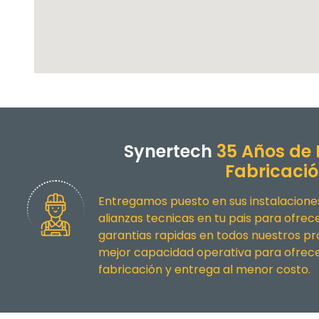
Synertech
35 Años de 
Fabricaci
Entregamos puesto en sus instalacion
alianzas tecnicas en tu pais para ofre
garantias rapidas en todos nuestros p
mejor capacidad operativa para ofrece
fabricación y entrega al menor costo.