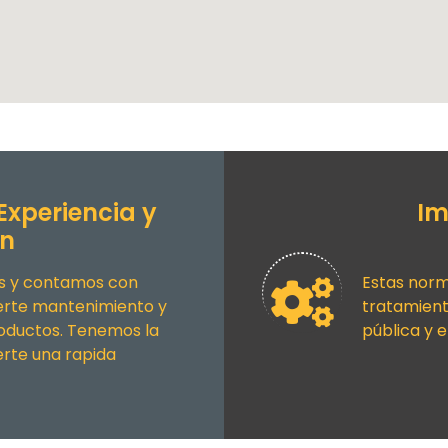
Experiencia y
Im
ón
es y contamos con
Estas norm
certe mantenimiento y
tratamiento
roductos. Tenemos la
pública y 
rte una rapida