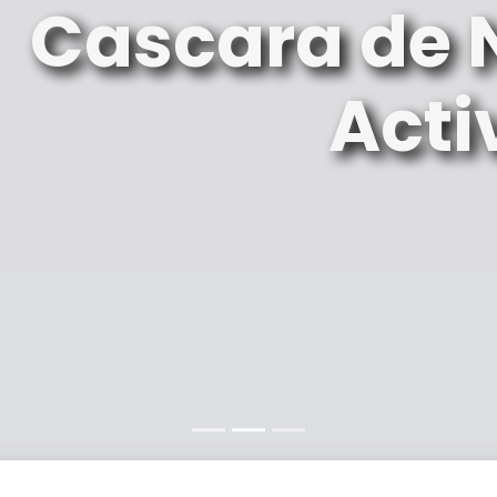
 Residual o
able